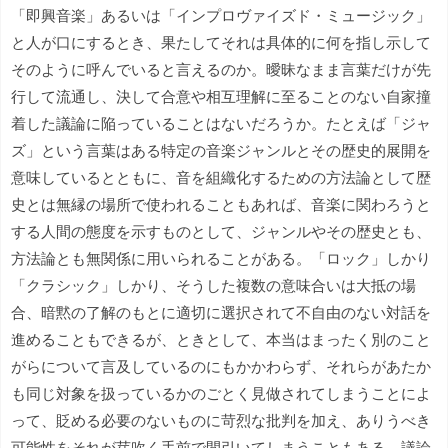
「即興音楽」あるいは「インプロヴァイズド・ミュージック」
と人が口にするとき、果たしてそれは具体的に何を指し示して
そのように呼んでいると言えるのか。曖昧なまま言葉だけが先
行して流通し、決して合意や相互理解に至ることのない自家撞
着した議論に陥っていることはないだろうか。たとえば「ジャ
ズ」という言葉はある特定の音楽ジャンルとその歴史的展開を
意味しているとともに、音を組織化するための方法論として歴
史とは無縁の場所で使われることもあれば、音楽に関わろうと
する人間の態度を示すものとして、ジャンルやその歴史とも、
方法論とも無関係に用いられることがある。「ロック」しかり
「クラシック」しかり、そうした複数の意味合いは大抵の場
合、暗黙の了解のもとに適切に選択されて不自由のない対話を
進めることもできるが、ときとして、本当はまったく別のこと
がらについて言及しているのにもかかわらず、それらがあたか
も同じ対象を扱っているかのごとく見做されてしまうことによ
って、貶める必要のないものに苛烈な批判を加え、ありうべき
可能性をそれが芽吹く手前で間引いてしまうこともある。議論