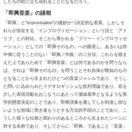
したちの前に立ち現れることになるだろう。
「即興音楽」の諸相
「即興」と“improvisation”の微妙かつ決定的な差異、しかしそ
れらが混在する「インプロヴィゼーション」という語と「アド
リブ」との対比。そこから導かれる「フリー・インプロヴィゼ
ーション」としての「即興そのもの」への眼差し。あるいは排
中律に従うことのない「即興／作曲」の二分法。これらを踏ま
えた上であらためて「即興音楽」とは何であるのかを問うなら
ば、それは「即興そのもの」を問うことそれ自体が既知のもの
となることから生まれたひとつの音楽ジャンルであり、そうし
た問いに込められたイデオロギッシュな批判理論であり、音を
介した表現活動をおこなうにあたって価値基準となるような美
学的態度決定のことであり、即興演奏を通してしか到達し得な
いような領域に突き進もうとする方法的手段のことであり、こ
うした様々な位相と関わりのあるところから生まれたシーンに
対する名称であり、そしてさらに「即興」であること「音楽」