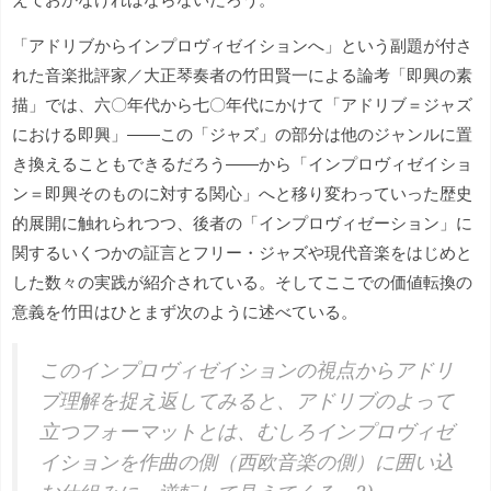
「アドリブからインプロヴィゼイションへ」という副題が付さ
れた音楽批評家／大正琴奏者の竹田賢一による論考「即興の素
描」では、六〇年代から七〇年代にかけて「アドリブ＝ジャズ
における即興」――この「ジャズ」の部分は他のジャンルに置
き換えることもできるだろう――から「インプロヴィゼイショ
ン＝即興そのものに対する関心」へと移り変わっていった歴史
的展開に触れられつつ、後者の「インプロヴィゼーション」に
関するいくつかの証言とフリー・ジャズや現代音楽をはじめと
した数々の実践が紹介されている。そしてここでの価値転換の
意義を竹田はひとまず次のように述べている。
このインプロヴィゼイションの視点からアドリ
ブ理解を捉え返してみると、アドリブのよって
立つフォーマットとは、むしろインプロヴィゼ
イションを作曲の側（西欧音楽の側）に囲い込