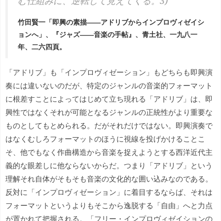
む仕組みに、逆転して見えてくる。3)
竹田賢一「即興の素描――アドリブからインプロヴィゼイシ
ョンへ」、『ジャズ――音楽の手帖』、青土社、一九八一
年、二六四頁。
「アドリブ」も「インプロヴィゼーション」もどちらも即興演
奏には違いないのだが、特定のジャンルの音楽的フォーマット
に根差すことによってはじめて立ち現れる「アドリブ」は、即
興性ではなくそれが可能となるジャンルの正統性がより重要な
ものとしてもとめられる。だがそれだけではない。即興演奏で
はなくむしろフォーマットのほうに視線を投げかけることこ
そ、他でもなく作曲構造から音楽を捉えようとする西洋近代主
義的な眼差しに他ならないからだ。つまり「アドリブ」という
理解それ自体がそもそも音楽の文化的な囲い込みなのである。
反対に「インプロヴィゼーション」に着目するならば、それは
フォーマットというよりもそこから逸脱する「自由」へと力点
が置かれて把握される。「フリー・インプロヴィゼイションの