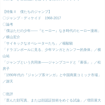
【特集Ⅱ 僕たちのジャンプ】
〇ジャンプ・ディケイド 1968-2017
〇論考
「僕はただの少年――『ヒーロー』なき時代のヒーロー漫画」
／横山宏介
「サイキックなオペレーターたち」／楊駿驍
「ドラゴンボールに見る、少年マンガとカンフー的身体」／横
山祐
「ジャンプという共同体――ジャンプコードと『幕張』」／松
房子
「1990年代の『ジャンプ系マンガ』と中国商業コミック市場」
／謝天
〇批評
「歪んだ顔写真、または顔認証技術をめぐる試論」／増田展大