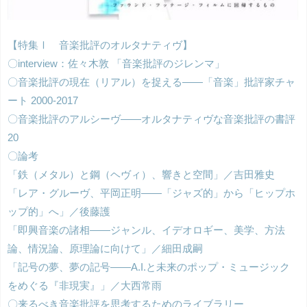
【特集Ⅰ 音楽批評のオルタナティヴ】
〇interview：佐々木敦 「音楽批評のジレンマ」
〇音楽批評の現在（リアル）を捉える――「音楽」批評家チャ
ート 2000-2017
〇音楽批評のアルシーヴ――オルタナティヴな音楽批評の書評
20
〇論考
「鉄（メタル）と鋼（ヘヴィ）、響きと空間」／吉田雅史
「レア・グルーヴ、平岡正明――「ジャズ的」から「ヒップホ
ップ的」へ」／後藤護
「即興音楽の諸相――ジャンル、イデオロギー、美学、方法
論、情況論、原理論に向けて」／細田成嗣
「記号の夢、夢の記号――A.I.と未来のポップ・ミュージック
をめぐる『非現実』」／大西常雨
〇来るべき音楽批評を思考するためのライブラリー