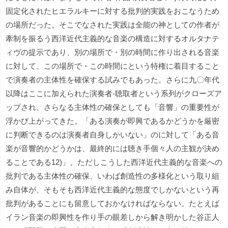
固定化されたヒエラルキーに対する批判的実践をおこなうため
の場所だった。そこでなされた実践は全能の神としての作者が
牽制を振るう西洋近代主義的な音楽の構造に対するオルタナテ
ィヴの提示であり、別の場所で・別の時間に作り出される音楽
に対して、この場所で・この時間にという特権に着目すること
で演奏者の主体性を確保する試みでもあった。さらに九〇年代
以降はここに加えられた演奏者‐聴取者という系列がクローズア
ップされ、さらなる主体性の確保としても「音響」の重要性が
浮かび上がってきた。「ある演奏が即興であるかどうかを厳密
に判断できるのは演奏者自身しかいない」のに対して「ある音
楽が音響的かどうかは、最終的には聴き手個々人の主観が決め
ることである12)」。ただしこうした西洋近代主義的な音楽への
批判である主体性の確保、いわば創造性の多様化という取り組
み自体が、そもそも西洋近代主義的な態度でしかないという再
批判があることにも留意しておかなければならない。たとえば
イラン音楽の即興性を作り手の眼差しから解き明かした谷正人