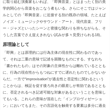
に取り組む演奏家もいれば、「即興音楽」とはまったく別の美
学的関心から音楽をおこなう者もいる。さらにそこではジャン
ルとしての「即興音楽」に近接する別の既存の領域、たとえば
ノイズ・ミュージックやサウンド・アート、現代音楽、フリ
ー・ジャズといったシーンと密接な関わりを持ちながらも、そ
うした言葉でさえ捉えきれない試みが多々見受けられる18)。
原理論として
「即興」とは原理的には行為主体の現在性に関わるのであっ
て、それは二重の意味で記述を困難なものにする。すなわち
「書かれたもの」はその対象の主体性からは離れているととも
に、行為の現在性からもつねにすでに遅れたものでしかないか
らだ。一方で“improvisation”が過去性と否定性に関わるという
ことからは、検証を促す後ろ向きの眼差しが有効であるととも
に、否定されるべき記述可能な対象があるということを意味し
てもいる。これらの意味が混在した「インプロヴィゼーショ
ン」においてもまた、その言語化を触発する要素は多分に過去