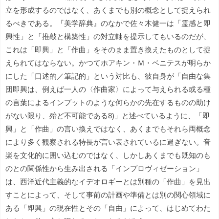
立を形成するのではなく、あくまでも別の概念として捉えられ
るべきである。『美学辞典』のなかで佐々木健一は「霊感と即
興性」と「推敲と構築性」の対立軸を提示してもいるのだが、
これは「即興」と「作曲」をそのまま置き換えたものとして捉
えられてはならない。かつてホアキン・Ｍ・ベニテスが明らか
にした「口述的／筆記的」という対比も、彼自身が「自由な集
団即興は、例えば一人の〈作曲家〉によって与えられる或る種
の言葉によるインプットのような何らかの先在するものの助け
がない限り、殆ど不可能である8)」と述べているように、「即
興」と「作曲」の言い換えではなく、あくまでもそれら両概念
により多く観察される特長が言い表されているに過ぎない。音
楽を文化的に囲い込むのではなく、しかしあくまでも既知のも
のとの関係性から生み出される「インプロヴィゼーション」
は、西洋近代主義的なイデオロギーとは別種の「作曲」を見出
すことによって、そして事前の計画や準備とは別の関心領域に
ある「即興」の現在性とその「自由」によって、はじめてわた