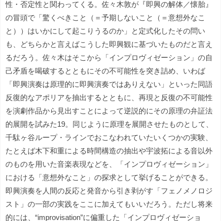
性・否定性と関わってくる。佐々木敦が『即興の解体／懐胎』
の冒頭で「驚くべきこと（＝予期しないこと（＝意想外なこ
と））はいかにして起こりうるのか」と定式化したその問い
も、どちらかと言えばこうした即興観に基づいたものだと言え
るだろう。佐々木はそこから「インプロヴィゼーション」の自
己矛盾を喝破するとともにその不可能性を突き詰め、いわば
「即興演奏は原理的に即興演奏ではありえない」といった同語
反復的なアポリアを抽出するとともに、再現と反復の不可能性
を演劇作品から見出すことによって逆説的にその原理の弁証法
的展開を試みた19。同じように原理を展開させたものとして、
千駄ヶ谷ループ・ラインでおこなわれていたいくつかの実験、
たとえば木下和重による時間構造の抽出や宇波拓による音以外
のものを用いた音楽表現などを、「インプロヴィゼーション」
における「意想外なこと」の探求として挙げることができる。
即興演奏を人間の反応と発音から引き剥がす「フェノメノロジ
スト」の一部の実践をここに加えてもいいだろう。ただし将来
的には、“improvisation”に偏重した「インプロヴィゼーショ