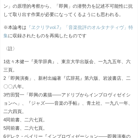
ン」の原理的考察から、「即興」の潜勢力を記述不可能性に抗
して取り出す作業が必要になってくるようにも思われる。
※本論考は
『ヱクリヲvol.7』「音楽批評のオルタナティヴ」特
集
に収録されたものを再掲したものです
〈註〉
1佐々木健一『美学辞典』、東京大学出版会、一九九五年、六
三頁。
2「即興演奏」、新村出編著『広辞苑』第六版、岩波書店、二
〇〇八年。
3竹田賢一「即興の素描――アドリブからインプロヴィゼイシ
ョンへ」、『ジャズ――音楽の手帖』、青土社、一九八一年、
二六四頁。
4同前書、二六七頁。
5同前書、二六七頁。
6デレク・ベイリー『インプロヴィゼーション――即興演奏の