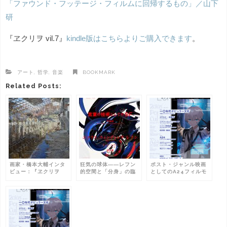
「ファウンド・フッテージ・フィルムに回帰するもの」／山下
研
『ヱクリヲ vil.7』
kindle版はこちらよりご購入できます
。
アート
,
哲学
,
音楽
BOOKMARK
Related Posts:
画家・橋本大輔インタ
狂気の球体――レフン
ポスト・ジャンル映画
ビュー：『ヱクリヲ
的空間と「分身」の臨
としてのA24フィルモ
VOL.9』「写真のメタ
界点：『ヱクリヲ
グラフィ：『ヱクリヲ
モルフォーゼ」特集番
VOL.8』「ニコラス・
VOL.10』「A24 イン
外編
ウィンディング・レフ
ディペンデント映画ス
ン 拡張するノワー
タジオの最先端」
ル」