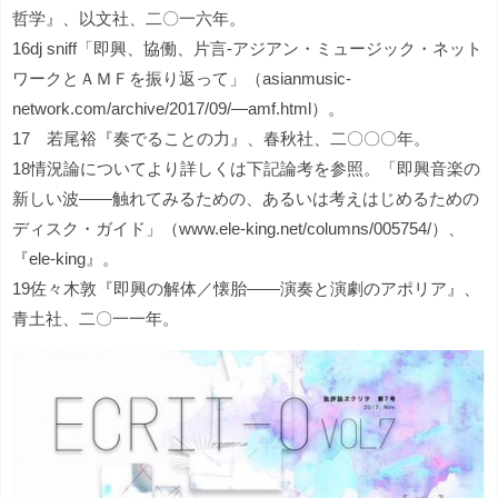
哲学』、以文社、二〇一六年。
16dj sniff「即興、協働、片言‐アジアン・ミュージック・ネット
ワークとＡＭＦを振り返って」（asianmusic-
network.com/archive/2017/09/—amf.html）。
17 若尾裕『奏でることの力』、春秋社、二〇〇〇年。
18情況論についてより詳しくは下記論考を参照。「即興音楽の
新しい波――触れてみるための、あるいは考えはじめるための
ディスク・ガイド」（www.ele-king.net/columns/005754/）、
『ele-king』。
19佐々木敦『即興の解体／懐胎――演奏と演劇のアポリア』、
青土社、二〇一一年。