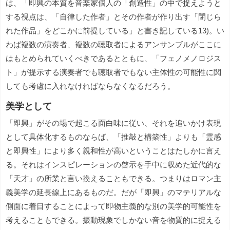
は、「即興の本質を音楽家個人の「創造性」の中で捉えようと
する視点は、「自律した作者」とその作者が作り出す「閉じら
れた作品」をどこかに前提している」と書き記している13)。い
わば複数の演奏者、複数の聴取者によるアンサンブルがここに
はもとめられていくべきであるとともに、「フェノメノロジス
ト」が提示する演奏者でも聴取者でもない主体性の可能性に関
しても考慮に入れなければならなくなるだろう。
美学として
「即興」がその場で起こる面白味に従い、それを追いかけ表現
として具体化するものならば、「推敲と構築性」よりも「霊感
と即興性」により多く親和性が高いということはたしかに言え
る。それはインスピレーションの啓示を手中に収めた近代的な
「天才」の所業と言い換えることもできる。つまりはロマン主
義美学の延長線上にあるものだ。だが「即興」のマテリアルな
側面に着目することによって即物主義的な別の美学的可能性を
考えることもできる。振動現象でしかない音を物質的に捉える