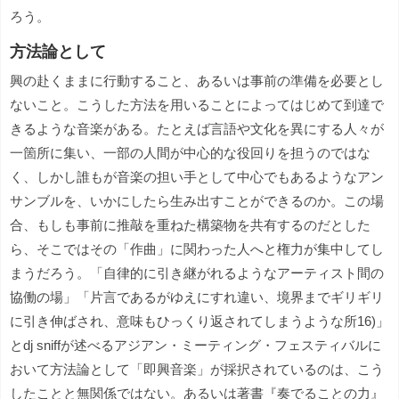
ろう。
方法論として
興の赴くままに行動すること、あるいは事前の準備を必要とし
ないこと。こうした方法を用いることによってはじめて到達で
きるような音楽がある。たとえば言語や文化を異にする人々が
一箇所に集い、一部の人間が中心的な役回りを担うのではな
く、しかし誰もが音楽の担い手として中心でもあるようなアン
サンブルを、いかにしたら生み出すことができるのか。この場
合、もしも事前に推敲を重ねた構築物を共有するのだとした
ら、そこではその「作曲」に関わった人へと権力が集中してし
まうだろう。「自律的に引き継がれるようなアーティスト間の
協働の場」「片言であるがゆえにすれ違い、境界までギリギリ
に引き伸ばされ、意味もひっくり返されてしまうような所16)」
とdj sniffが述べるアジアン・ミーティング・フェスティバルに
おいて方法論として「即興音楽」が採択されているのは、こう
したことと無関係ではない。あるいは著書『奏でることの力』