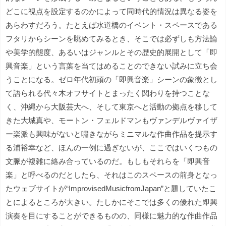
どこに視点を設定するのかによって同時代的情況は異なる姿を
あらわすだろう。たとえば水道橋のイベント・スペースである
フタリからシーンを眺めてみるとき、そこでは必ずしも方法論
や美学的態度、あるいはジャンルとその歴史的展開として「即
興音楽」という言葉を当てはめることのできない試みに立ち会
うことになる。ゼロ年代初頭の「即興音楽」シーンの象徴とし
て語られる代々木オフサイトとまったく関わりを持つことな
く、沖縄から大阪芸大へ、そして東京へと活動の拠点を移して
きた大城真や、モートン・フェルドマンもヴァンデルヴァイザ
ー楽派も興味がないと嘯きながらミニマルな作曲作品を提示す
る浦裕幸など、ほんの一例に過ぎないが、ここではいくつもの
文脈が複雑に絡み合っているのだ。もしもそれらを「即興音
楽」と呼べるのだとしたら、それはこのスペースの前身となっ
たウェブサイトが“ImprovisedMusicfromJapan”と題していたこ
とによるところが大きい。たしかにそこでは多くの優れた即興
演奏を目にすることができるものの、同様に魅力的な作曲作品