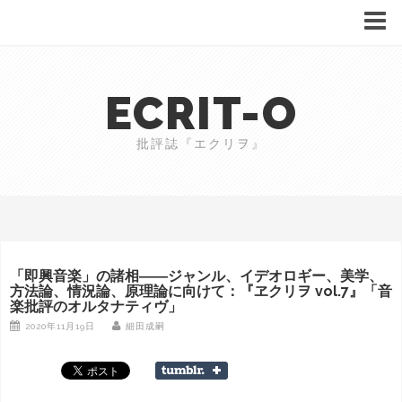
home
ECRIT-O
Profile
Magazine
批評誌『エクリヲ』
Shop
Works
音楽批評のアルシーヴ海外編
新時代の映像作家たち
「即興音楽」の諸相――ジャンル、イデオロギー、美学、
方法論、情況論、原理論に向けて：『ヱクリヲ vol.7』「音
Contact
楽批評のオルタナティヴ」
読者アンケート
2020年11月19日
細田成嗣