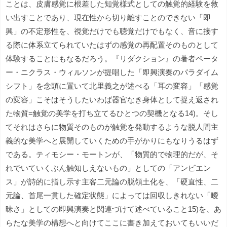
ことは、皮膚感覚に根差した知覚様式としての触覚的経験を救
い出すことであり、現在性から切り離すことのできない「即
興」の不定形性を、視覚だけでも聴覚だけでもなく、音に接す
る際に体系立てられていたはずの感覚の再配置そのものとして
体験することにもなるだろう。『リダクション』の著者ペータ
ー・ニクラス・ウィルソンが提唱した「即興演奏のパラダイム
シフト」を念頭に置いて北里義之が述べる「耳の変容」「感覚
の変容」こそはそうしたいわば器官なき身体として捉え返され
た物質=触覚の美学を打ち立てるひとつの契機となる14)。そし
てそれはさらに物質そのものが触覚を発動するような脱人間主
義的な美学へと展開していくための手がかりにもなりうるはず
である。ティモシー・モートンが、「物質的で物理的だが、そ
れでいていくぶん触知しえないもの」としての「アンビエン
ス」が詩的に指し示す主客二元論の脱領土化を、「硬直性、二
元論、首尾一貫した確定状態」によっては回収しきれない「曖
昧さ」としての即興演奏と関連づけて述べていること15)を、あ
らたな美学の構想へと向けてここに書き加えておいてもいいだ