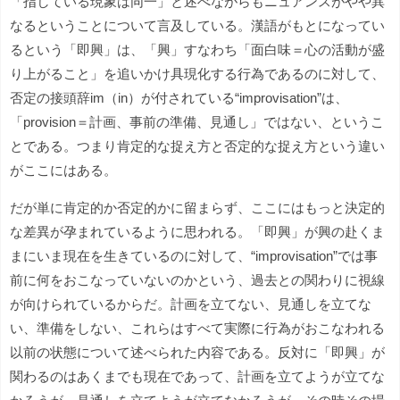
「指している現象は同一」と述べながらもニュアンスがやや異
なるということについて言及している。漢語がもとになってい
るという「即興」は、「興」すなわち「面白味＝心の活動が盛
り上がること」を追いかけ具現化する行為であるのに対して、
否定の接頭辞im（in）が付されている“improvisation”は、
「provision＝計画、事前の準備、見通し」ではない、というこ
とである。つまり肯定的な捉え方と否定的な捉え方という違い
がここにはある。
だが単に肯定的か否定的かに留まらず、ここにはもっと決定的
な差異が孕まれているように思われる。「即興」が興の赴くま
まにいま現在を生きているのに対して、“improvisation”では事
前に何をおこなっていないのかという、過去との関わりに視線
が向けられているからだ。計画を立てない、見通しを立てな
い、準備をしない、これらはすべて実際に行為がおこなわれる
以前の状態について述べられた内容である。反対に「即興」が
関わるのはあくまでも現在であって、計画を立てようが立てな