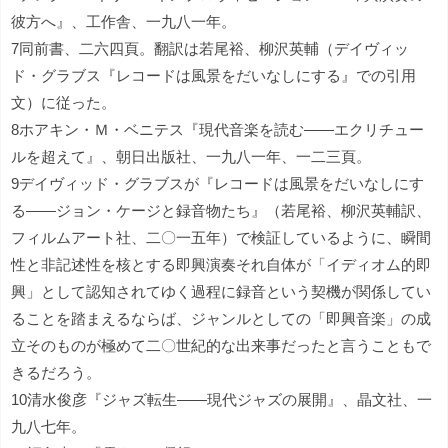
彼方へ』、工作舎、一九八一年。
7同前書、二六四頁。翻訳は若尾裕、柳沢英輔（デイヴィッ
ド・グラブス『レコードは風景をだいなしにする』での引用
文）に従った。
8ホアキン・Ｍ・ベニテス『現代音楽を読む――エクリチュー
ルを超えて』、朝日出版社、一九八一年、一二三頁。
9デイヴィッド・グラブスが『レコードは風景をだいなしにす
る――ジョン・ケージと録音物たち』（若尾裕、柳沢英輔訳、
フィルムアート社、二〇一五年）で検証しているように、瞬間
性と非記述性を核とする即興演奏それ自体が「イディオム的即
興」として認知されてゆく過程に録音という契機が関係してい
ることを踏まえるならば、ジャンルとしての「即興音楽」の成
立そのものが極めて二〇世紀的な出来事だったと言うこともで
きるだろう。
10清水俊彦『ジャズ転生――現代ジャズの展開』、晶文社、一
九八七年。