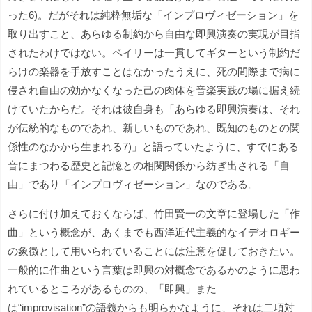
った6)。だがそれは純粋無垢な「インプロヴィゼーション」を
取り出すこと、あらゆる制約から自由な即興演奏の実現が目指
されたわけではない。ベイリーは一貫してギターという制約だ
らけの楽器を手放すことはなかったうえに、死の間際まで病に
侵され自由の効かなくなった己の肉体を音楽実践の場に据え続
けていたからだ。それは彼自身も「あらゆる即興演奏は、それ
が伝統的なものであれ、新しいものであれ、既知のものとの関
係性のなかから生まれる7)」と語っていたように、すでにある
音にまつわる歴史と記憶との相関関係から紡ぎ出される「自
由」であり「インプロヴィゼーション」なのである。
さらに付け加えておくならば、竹田賢一の文章に登場した「作
曲」という概念が、あくまでも西洋近代主義的なイデオロギー
の象徴として用いられていることには注意を促しておきたい。
一般的に作曲という言葉は即興の対概念であるかのように思わ
れているところがあるものの、「即興」また
は“improvisation”の語義からも明らかなように、それは二項対