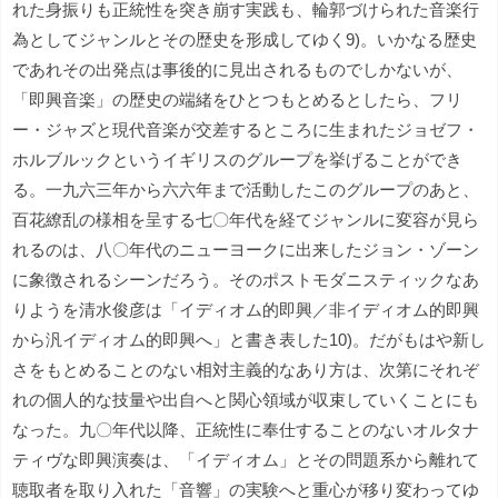
れた身振りも正統性を突き崩す実践も、輪郭づけられた音楽行
為としてジャンルとその歴史を形成してゆく9)。いかなる歴史
であれその出発点は事後的に見出されるものでしかないが、
「即興音楽」の歴史の端緒をひとつもとめるとしたら、フリ
ー・ジャズと現代音楽が交差するところに生まれたジョゼフ・
ホルブルックというイギリスのグループを挙げることができ
る。一九六三年から六六年まで活動したこのグループのあと、
百花繚乱の様相を呈する七〇年代を経てジャンルに変容が見ら
れるのは、八〇年代のニューヨークに出来したジョン・ゾーン
に象徴されるシーンだろう。そのポストモダニスティックなあ
りようを清水俊彦は「イディオム的即興／非イディオム的即興
から汎イディオム的即興へ」と書き表した10)。だがもはや新し
さをもとめることのない相対主義的なあり方は、次第にそれぞ
れの個人的な技量や出自へと関心領域が収束していくことにも
なった。九〇年代以降、正統性に奉仕することのないオルタナ
ティヴな即興演奏は、「イディオム」とその問題系から離れて
聴取者を取り入れた「音響」の実験へと重心が移り変わってゆ