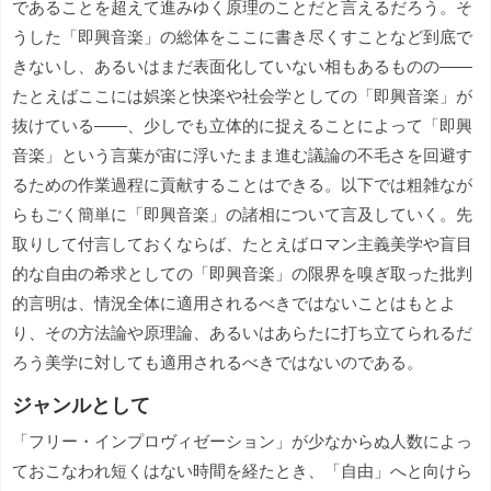
であることを超えて進みゆく原理のことだと言えるだろう。そ
うした「即興音楽」の総体をここに書き尽くすことなど到底で
きないし、あるいはまだ表面化していない相もあるものの――
たとえばここには娯楽と快楽や社会学としての「即興音楽」が
抜けている――、少しでも立体的に捉えることによって「即興
音楽」という言葉が宙に浮いたまま進む議論の不毛さを回避す
るための作業過程に貢献することはできる。以下では粗雑なが
らもごく簡単に「即興音楽」の諸相について言及していく。先
取りして付言しておくならば、たとえばロマン主義美学や盲目
的な自由の希求としての「即興音楽」の限界を嗅ぎ取った批判
的言明は、情況全体に適用されるべきではないことはもとよ
り、その方法論や原理論、あるいはあらたに打ち立てられるだ
ろう美学に対しても適用されるべきではないのである。
ジャンルとして
「フリー・インプロヴィゼーション」が少なからぬ人数によっ
ておこなわれ短くはない時間を経たとき、「自由」へと向けら