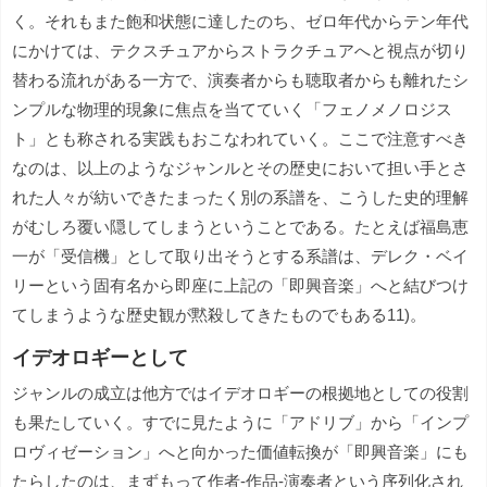
く。それもまた飽和状態に達したのち、ゼロ年代からテン年代
にかけては、テクスチュアからストラクチュアへと視点が切り
替わる流れがある一方で、演奏者からも聴取者からも離れたシ
ンプルな物理的現象に焦点を当てていく「フェノメノロジス
ト」とも称される実践もおこなわれていく。ここで注意すべき
なのは、以上のようなジャンルとその歴史において担い手とさ
れた人々が紡いできたまったく別の系譜を、こうした史的理解
がむしろ覆い隠してしまうということである。たとえば福島恵
一が「受信機」として取り出そうとする系譜は、デレク・ベイ
リーという固有名から即座に上記の「即興音楽」へと結びつけ
てしまうような歴史観が黙殺してきたものでもある11)。
イデオロギーとして
ジャンルの成立は他方ではイデオロギーの根拠地としての役割
も果たしていく。すでに見たように「アドリブ」から「インプ
ロヴィゼーション」へと向かった価値転換が「即興音楽」にも
たらしたのは、まずもって作者‐作品‐演奏者という序列化され