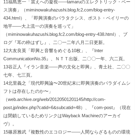
11福島恵一「震えへの凝視――tamaruのエレクトリック・ベー
ス演奏」（miminowakuhazushi.blog.fc2.com/blog-entry-
434.html）、「即興演奏のパラタクシス、ポスト・ベイリーの
地平――大上流一の演奏を巡って」
（miminowakuhazushi.blog.fc2.com/blog-entry-438.html）、ブ
ログ『耳の枠はずし』、二〇一二年八月二日更新。
12大友良英「即興と音響をめぐる10枚」、『Inter
CommunicationNo.35』、ＮＴＴ出版、二〇〇一年、六二頁。
13谷正人『イラン音楽――声の文化と即興』、青土社、二〇〇
七年、七三頁。
14北里義之「現代即興論〜20世紀末に即興演奏のパラダイムシ
フトは存在したのか〜」
（web.archive.org/web/20120501201145/http://com-
post.jp/index.php?catid=6&subcatid=48）、『com-post』（現在
は閉鎖しているためリンクはWayback Machineのアーカイ
ヴ）。
15篠原雅武『複数性のエコロジー――人間ならざるものの環境