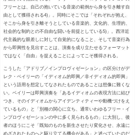
フリーとは、自己の抱いている音楽の範例から身を引き離す自
由として獲得される4)」。同時にそこでは「それぞれが抱え、
そこから身を引き離そうとしている音楽的、文化的、生理的、
社会的な制約との不自由な闘いを前提としている5)」。西洋近
代主義的な眼差しに対して自覚的になること、そして音楽行為
から即興性を見出すことは、演奏を成り立たせるフォーマット
ではなく「自由」を捉えることによってこそ獲得される。
こうした「アドリブ／インプロヴィゼーション」の区分けがデ
レク・ベイリーの「イディオム的即興／非イディオム的即興」
という語用を想定してなされたものであることは想像に難くな
い。ベイリーは即興演奏を「あるイディオムの表現方法に結び
つき、そのイディオムからアイデンティティーや動機づけをえ
ているもの」と「別種の関心に立ち、通常いわゆるフリー・イ
ンプロヴィゼーションの中に多く見られるもの」に大別し、後
者のほうにこそ「既知のものを新生させたり変化させ、永遠に
めざされたものへと駆り立てる機会がある」と述べていたのだ