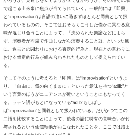
かろうが、見通しを立てようが立てなかろうが、その時その場
で起こる出来事に焦点が当てられていく。一般的には「即興」
と“improvisation”は言語の違いに過ぎずほとんど同義として扱
われているものの、そこではおそらくこうした僅かに異なる意
味が混じり合うことによって、「決められた楽譜などによら
ず、演奏者が即席で作曲しながら演奏すること2)」といった風
に、過去との関わりにおける否定的行為と、現在との関わりに
おける肯定的行為が組み合わされたものとして捉えられてい
る。
そしてそのように考えると「即興」は“improvisation”というよ
り、「自由に、気の向くままに」といった意味を持つ“adlib”と
いう言葉のほうがニュアンスが近いということにもなってく
る。ラテン語がもとになっている“adlib”もしばし
ば“improvisation”と同義として扱われている。だがかつてこの
二語を比較することによって、後者の語に特有の意味合いが付
与されるという価値転換がおこなわれたことを、ここでは踏ま
えておかなければならないだろう。