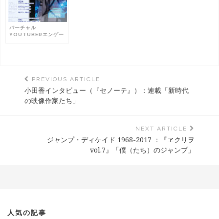
バーチャル
YOUTUBERエンゲー
ジメントの美学――配
信のシステムとデザイ
ン：『ヱクリヲ
VOL.10』「一〇年代
ポピュラー文化」
PREVIOUS ARTICLE
小田香インタビュー（『セノーテ』）：連載「新時代
の映像作家たち」
NEXT ARTICLE
ジャンプ・ディケイド 1968-2017 ：『ヱクリヲ
vol.7』「僕（たち）のジャンプ」
人気の記事