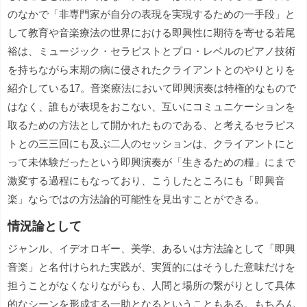
のなかで「非専門家が自分の表現を実現するための一手段」と
して教育や音楽療法の世界における即興性に期待を寄せる若尾
裕は、ミュージック・セラピストとプロ・レベルのピアノ技術
を持ちながら末期の病に侵されたクライアントとのやりとりを
紹介している17。音楽療法において即興演奏は特権的なもので
はなく、誰もが表現をおこない、互いにコミュニケーションを
取るための方法として開かれたものである、と考えるセラピス
トとの三三回にも及ぶ二人のセッションは、クライアントにと
って未体験だったという即興演奏が「生きるための糧」にまで
激変する過程にもなっており、こうしたところにも「即興音
楽」ならではの方法論的可能性を見出すことができる。
情況論として
ジャンル、イデオロギー、美学、あるいは方法論として「即興
音楽」と名付けられた実践が、実質的にはそうした意味だけを
担うことがなくなりながらも、人間と場所の繋がりとして具体
的なシーンを形成する一助となるということもある。もちろん