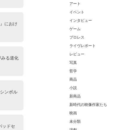
アート
イベント
インタビュー
』におけ
ゲーム
プロレス
ライヴレポート
レビュー
夢みる道化
写真
哲学
商品
小説
シンボル
新商品
新時代の映像作家たち
映画
未分類
バッドセ
演劇