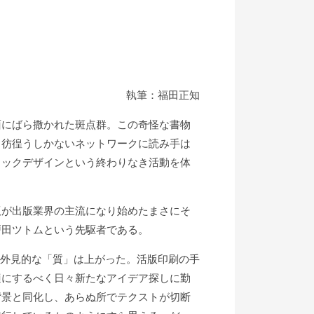
執筆：福田正知
面にばら撒かれた斑点群。この奇怪な書物
ら彷徨うしかないネットワークに読み手は
ィックデザインという終わりなき活動を体
版が出版業界の主流になり始めたまさにそ
戸田ツトムという先駆者である。
の外見的な「質」は上がった。活版印刷の手
適にするべく日々新たなアイデア探しに勤
背景と同化し、あらぬ所でテクストが切断