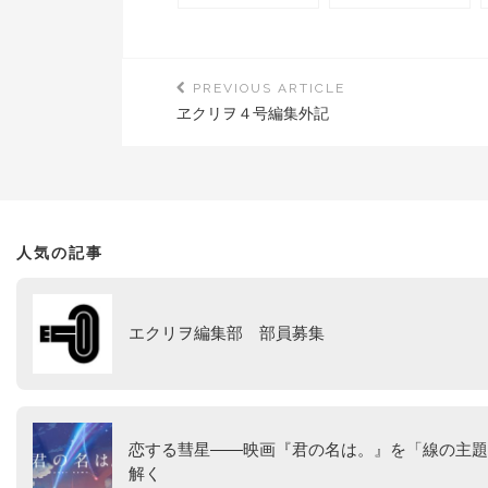
クリヲ VOL.4』「ニッ
ジメントの美学――配
ポンの批評――現代日
信のシステムとデザイ
本の外に出る／外から
ン：『ヱクリヲ
見るためのＸ冊」
VOL.10』「一〇年代
ポピュラー文化」
PREVIOUS ARTICLE
ヱクリヲ４号編集外記
人気の記事
エクリヲ編集部 部員募集
恋する彗星――映画『君の名は。』を「線の主題
解く