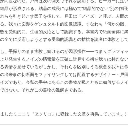
が問題なのだ。戸田は次の例えでそれを説明する。ビーカーに注い
結晶が形成される。結晶の成長には極めて“結晶的でない”別の作
れらを引き起こす因子を指して、戸田は「ノイズ」と呼ぶ。人間
る。我々は図形をゲシュタルト的図像認識、すなわち「何かの図
態を受動的に、生理的反応として認識する。本書内で紙面全体に
の全てに反応しようとする受動的認識との拮抗を読者に体験とし
し、手探りのまま実験し続けるのが図形操作――つまりグラフィッ
より発生するノイズの情報量を正確に計算する術を我々は持たな
る表情を見せているがしかし、それらを区別しうる概念を我々は
の出来事の切断面をファイリングしては配置するデザイナー・戸
イズであり、今私の手中にあるこの書物が私とともに如何なるノ
ではない。それがこの書物の難解さである。
しましたミニコミ『ヱクリコ』に収録した文章を再掲しています。