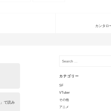
個展に寄せて
SUMAC『THE
DEAL』レビュー
カンタロ
カテゴリー
SF
VTuber
その他
」で読み
アニメ