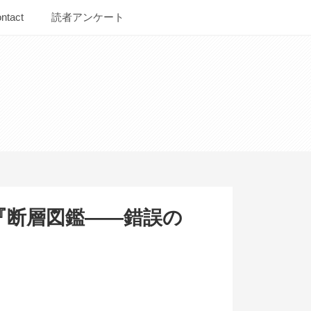
ntact
読者アンケート
ム『断層図鑑――錯誤の