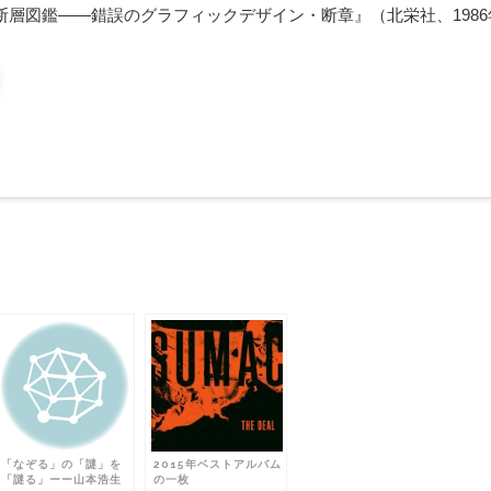
断層図鑑――錯誤のグラフィックデザイン・断章』（北栄社、1986
「なぞる」の「謎」を
2015年ベストアルバム
「謎る」ーー山本浩生
の一枚