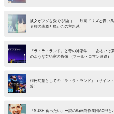
彼女がフグを愛でる理由――映画『リズと青い鳥
る脚の表象と鳥かごの主題系
『ラ・ラ・ランド』と青の神話学 ――あるいは
のような芸術家の肖像 （フール・ロマン派篇）
楕円幻想としての『ラ・ラ・ランド』（サイン・
篇）
「SUSHI食べたい」ー謎の動画制作集団AC部と