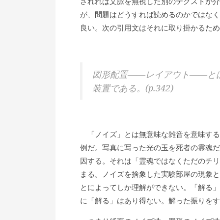
されれば文脈を無視した別のテクストが介
が、問題はどうすれば読めるのかではなく
良い。次の引用文はそれに取り掛かるため
図形配置――レイアウト――と
装置である。(p.342)
「ノイズ」とは無意味な雑音を意味する
例だ。写真に写った光の玉を死者の霊魂だ
因する。それは「霊魂ではなくただのチリ
まる。ノイズを捨象した実験部屋の現象と
とによってしか理解ができない。「解る」
に「解る」はあり得ない。解った振りをす