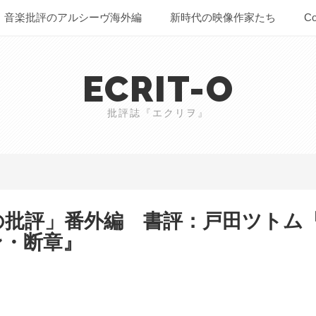
音楽批評のアルシーヴ海外編
新時代の映像作家たち
Co
ECRIT-O
批評誌『エクリヲ』
ポンの批評」番外編 書評：戸田ツト
ン・断章』