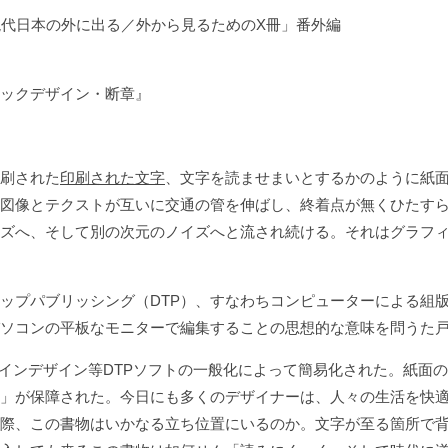
「現代日本の外に出る／外から見るためのX冊」番外編
ックデザイン・断章』
刷された
印刷された文字
、文字を読ませまいとするかのように紙
図像とテクストが互いに交通の管を伸ばし、終着点が無くひたす
ズへ、そして別の次元のノイズへと流され続ける。それはグラフ
プパブリッシング（DTP）、すなわちコンピューターによる組
ソコンの平板なモニターで編集することの思想的な意味を問うた
インデザイン等DTPソフトの一般化によって簡易化された。紙面
」が保障された。今日にも多くのデザイナーは、人々の生活を快
際、この書物はいかなる立ち位置にいるのか。文字が至る箇所で