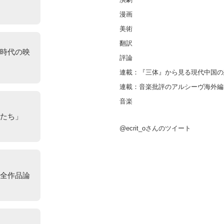
漫画
美術
翻訳
時代の映
評論
連載：『三体』から見る現代中国の
連載：音楽批評のアルシーヴ海外編
音楽
たち」
@ecrit_oさんのツイート
全作品論