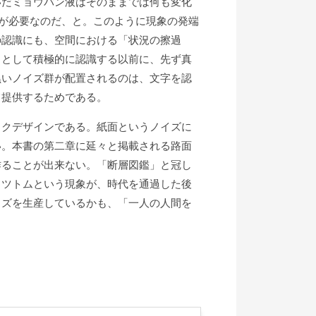
だミョウバン液はそのままでは何も変化
用が必要なのだ、と。このように現象の発端
の認識にも、空間における「状況の擦過
」として積極的に認識する以前に、先ず真
黒いノイズ群が配置されるのは、文字を認
て提供するためである。
クデザインである。紙面というノイズに
い。本書の第二章に延々と掲載される路面
作ることが出来ない。「断層図鑑」と冠し
田ツトムという現象が、時代を通過した後
イズを生産しているかも、「一人の人間を
）