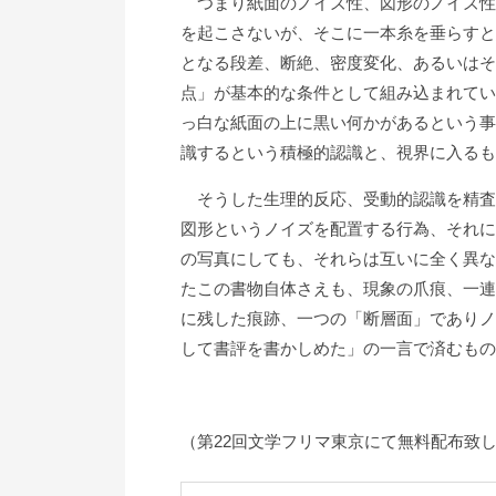
つまり紙面のノイズ性、図形のノイズ性
を起こさないが、そこに一本糸を垂らすと
となる段差、断絶、密度変化、あるいはそ
点」が基本的な条件として組み込まれてい
っ白な紙面の上に黒い何かがあるという事
識するという積極的認識と、視界に入るも
そうした生理的反応、受動的認識を精査
図形というノイズを配置する行為、それに
の写真にしても、それらは互いに全く異な
たこの書物自体さえも、現象の爪痕、一連
に残した痕跡、一つの「断層面」でありノ
して書評を書かしめた」の一言で済むもの
（第22回文学フリマ東京にて無料配布致