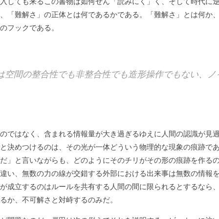
入しても来るこの書物は如何せん「読みにく」く、そして時代に
、「難解さ」の正体とは何であるかである。「難解さ」とは何か
のフックである。
は空間の整合性でも非整合性でも造形操作でもない、ノ
のではなく、含まれる情報量が大き過ぎるゆえに人間の認識が見過
と決めつけるのは、その光が一体どういう物理的な現象の痕跡で
だ」と言いながらも、どのようにそのチリがその形の痕跡を作る
違い、無数の力の線が交錯する外部における出来事は無数の情報
が成立するのはルールを共有する人間の間に限られるとするなら
るか、不可解さと対峙するのみだ。