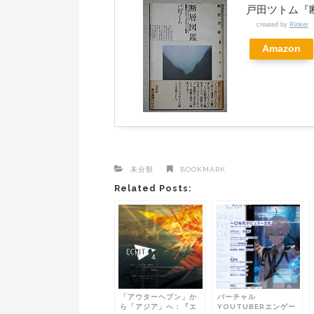
戸田ツトム『
created by
Rinker
Amazon
未分類
BOOKMARK
Related Posts:
「アウターヘブン」か
バーチャル
ら「アジア」へ：『エ
YOUTUBERエンゲー